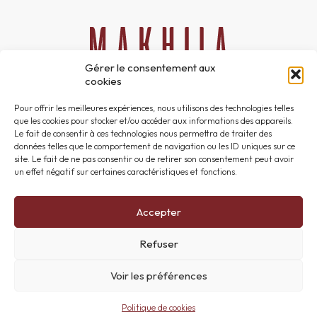
Gérer le consentement aux
cookies
06 51 24 42 47
Pour offrir les meilleures expériences, nous utilisons des technologies telles
contact@makhilacom.com
que les cookies pour stocker et/ou accéder aux informations des appareils.
Le fait de consentir à ces technologies nous permettra de traiter des
Instagram
données telles que le comportement de navigation ou les ID uniques sur ce
Facebook
site. Le fait de ne pas consentir ou de retirer son consentement peut avoir
un effet négatif sur certaines caractéristiques et fonctions.
Accepter
Accueil
Refuser
Contact
Mentions légales
Voir les préférences
Politique de cookies (UE)
Plan du site
Politique de cookies