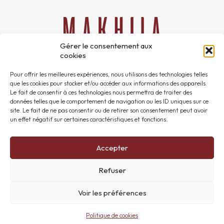
Gérer le consentement aux
cookies
06 51 24 42 47
Pour offrir les meilleures expériences, nous utilisons des technologies telles
contact@makhilacom.com
que les cookies pour stocker et/ou accéder aux informations des appareils.
Le fait de consentir à ces technologies nous permettra de traiter des
Instagram
données telles que le comportement de navigation ou les ID uniques sur ce
Facebook
site. Le fait de ne pas consentir ou de retirer son consentement peut avoir
un effet négatif sur certaines caractéristiques et fonctions.
Accepter
Accueil
Refuser
Contact
Mentions légales
Voir les préférences
Politique de cookies (UE)
Plan du site
Politique de cookies