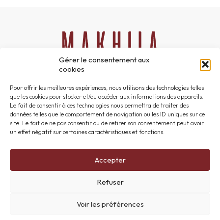
Gérer le consentement aux
cookies
06 51 24 42 47
Pour offrir les meilleures expériences, nous utilisons des technologies telles
contact@makhilacom.com
que les cookies pour stocker et/ou accéder aux informations des appareils.
Le fait de consentir à ces technologies nous permettra de traiter des
Instagram
données telles que le comportement de navigation ou les ID uniques sur ce
Facebook
site. Le fait de ne pas consentir ou de retirer son consentement peut avoir
un effet négatif sur certaines caractéristiques et fonctions.
Accepter
Accueil
Refuser
Contact
Mentions légales
Voir les préférences
Politique de cookies (UE)
Plan du site