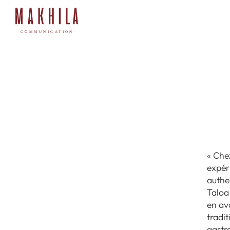
« Che
expér
authe
Taloa
en av
tradit
gastr