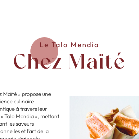
Le Talo Mendia
Chez Maïté
z Maïté » propose une
ience culinaire
ntique à travers leur
 « Talo Mendia », mettant
ant les saveurs
ionnelles et l’art de la
onomie régionale.