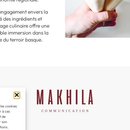
engagement envers la
é des ingrédients et
tage culinaire offre une
able immersion dans la
e du terroir basque.
 les cookies
r à ces
t de
r son
tions.